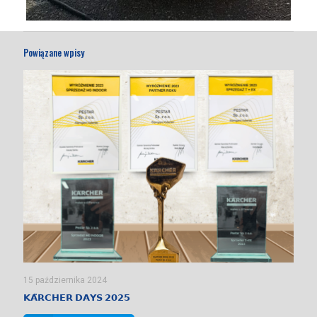
Powiązane wpisy
15 października 2024
𝗞𝗔̈𝗥𝗖𝗛𝗘𝗥 𝗗𝗔𝗬𝗦 𝟮𝟬𝟮𝟱