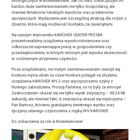
Ekologicznych w Bolesławowie. Jak co roku, towarzyszyło im
bardzo duże zainteresowaniem nie tylko Gospodarzy, ale
również Amatorów lokalnych wyrobów oraz przetworów
spożywczych. Wydarzenie jest szczególną atrakcją dla rodzin z
dziećmi, które mają możliwość kontaktu ze zwierzętami.
Na naszym stanowisku KARCHER CENTER PESTAR
prezentowaliśmy urządzenia wysokociśnieniowe oraz
odkurzacze usprawniające pracę w gospodarstwie czy
przedsiębiorstwie, w których istotnym jest wysoka skuteczność
w codziennym utrzymaniu czystości.
Poza urządzeniami, nie małym zainteresowaniem cieszył się
konkurs mycia okien na czas! Konkurs polegał na złożeniu
urządzenia KARCHER WV 2 oraz wyczyszczeniu szyby z
tłustego zabrudzenia. Proszę Państwa, co to były za emocje!
Zaskoczeniem okazał się nie tylko wynik zwycięzcy – 00:24:58
sekundy, ale również fakt, iż zwycięzcą okazał się mężczyzna –
Pan Bartosz, któremu gratulujemy świetnego wyniku oraz
życzymy udanego czyszczenia z myjką WV KARCHER.
Do zobaczenia za rok w Bolesławowie!