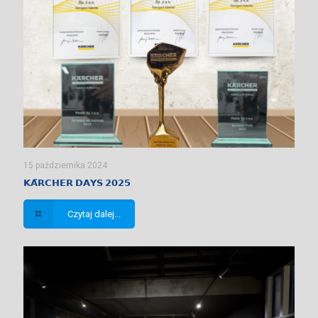
15 października 2024
𝗞𝗔̈𝗥𝗖𝗛𝗘𝗥 𝗗𝗔𝗬𝗦 𝟮𝟬𝟮𝟱
Czytaj dalej...