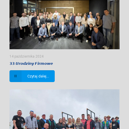
14 października 2024
𝟯𝟯 𝙐𝙧𝙤𝙙𝙯𝙞𝙣𝙮 𝙁𝙞𝙧𝙢𝙤𝙬𝙚
Czytaj dalej...